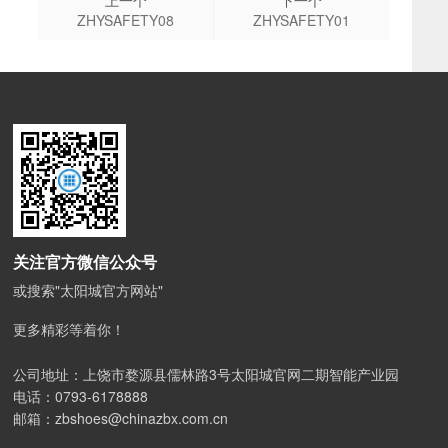
上一个
下一个
ZHYSAFETY08
ZHYSAFETY01
关注官方微信公众号
或搜索"太阳城官方网站"
更多精彩等着你！
公司地址：上饶市婺源县儒林路3号太阳城官网二期智能产业园
电话：
0793-6178888
邮箱：
zbshoes@chinazbx.com.cn