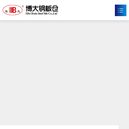
太阳城官网
关于太阳城官方网站

集团产业

产品中心

太阳城官网

企业文化

人力资源

联系我们