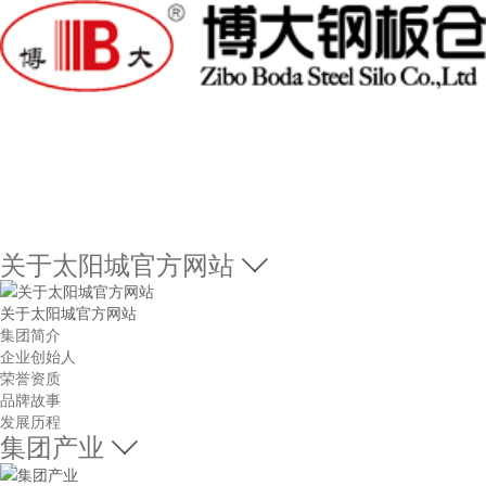
太阳城官网
关于太阳城官方网站

关于太阳城官方网站
集团简介
企业创始人
荣誉资质
品牌故事
发展历程
集团产业
