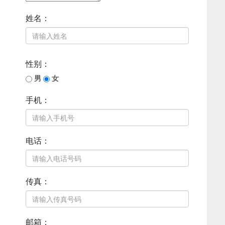
姓名：
性别：
男
女
手机：
电话：
传真：
邮箱：