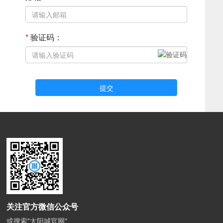
*
验证码：
提交
关注官方微信公众号
或搜索"太阳城官网"