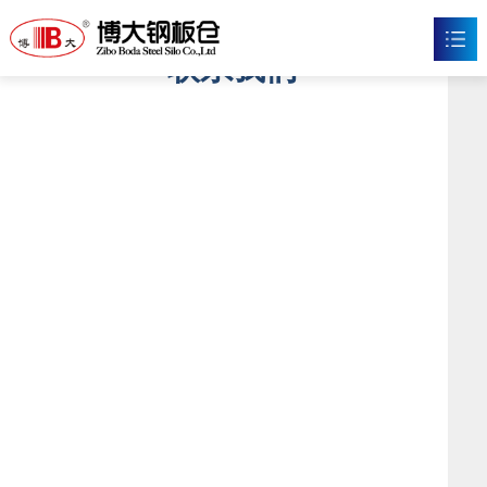
太阳城官网
>
联系我们
联系我们
关于太阳城官网

地址
上饶市婺源县儒林路3号太阳城官网二期智能产业
集团产业

园
产品中心

太阳城官网

企业文化

电话
0793-6178888
人力资源

联系我们