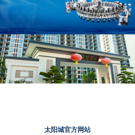
太阳城官方网站智能
太阳城官方网站安居-
制造
太阳城官方网站家园
太阳城官方网站