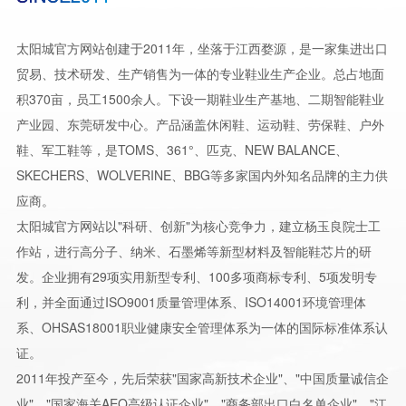
太阳城官方网站创建于2011年，坐落于江西婺源，是一家集进出口
贸易、技术研发、生产销售为一体的专业鞋业生产企业。总占地面
积370亩，员工1500余人。下设一期鞋业生产基地、二期智能鞋业
产业园、东莞研发中心。产品涵盖休闲鞋、运动鞋、劳保鞋、户外
鞋、军工鞋等，是TOMS、361°、匹克、NEW BALANCE、
SKECHERS、WOLVERINE、BBG等多家国内外知名品牌的主力供
应商。
太阳城官方网站以"科研、创新"为核心竞争力，建立杨玉良院士工
作站，进行高分子、纳米、石墨烯等新型材料及智能鞋芯片的研
发。企业拥有29项实用新型专利、100多项商标专利、5项发明专
利，并全面通过ISO9001质量管理体系、ISO14001环境管理体
系、OHSAS18001职业健康安全管理体系为一体的国际标准体系认
证。
2011年投产至今，先后荣获"国家高新技术企业"、"中国质量诚信企
业"、"国家海关AEO高级认证企业"、"商务部出口白名单企业"、"江