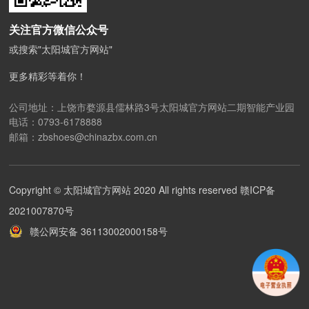
关注官方微信公众号
或搜索"太阳城官方网站"
更多精彩等着你！
公司地址：上饶市婺源县儒林路3号太阳城官方网站二期智能产业园
电话：
0793-6178888
邮箱：
zbshoes@chinazbx.com.cn
Copyright © 太阳城官方网站 2020 All rights reserved
赣ICP备
2021007870号
赣公网安备 36113002000158号