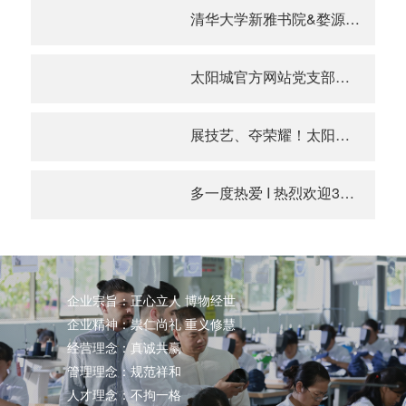
清华大学新雅书院&婺源天佑中学联谊活动回顾
太阳城官方网站党支部开展庆"七一"红色教育主题党日活动
展技艺、夺荣耀！太阳城官方网站首期技能大比拼开赛预告！
多一度热爱 I 热烈欢迎361°（中国）有限公司丁董事长陈总经理一行莅临太阳城官方网站参观指导
企业宗旨：正心立人 博物经世
企业精神：祟仁尚礼 重义修慧
经营理念：真诚共赢
品质方针：企业尊严 不容侵
管理理念：规范祥和
人才理念：不拘一格