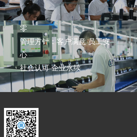
犯
安全方针：预防为主 事故为
零
管理方针：客户满意 员工安
心
社会认可 企业永续