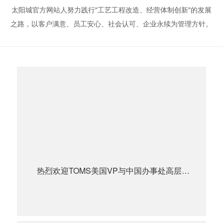
太阳城官方网站人努力践行"工艺工程改造、经营体制创新"的发展
之路，以客户满意、员工安心、社会认可、企业永续为管理方针。
热烈欢迎TOMS美国VP与中国办事处高层莅临太阳城官方网站参观指导