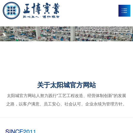
太阳城官网
关于太阳城官方网站

集团产业

产品中心

太阳城官方网站

企业文化
关于太阳城官方网站

太阳城官方网站人努力践行"工艺工程改造、经营体制创新"的发展
人力资源

之路，以客户满意、员工安心、社会认可、企业永续为管理方针。
联系我们
SINCE2011