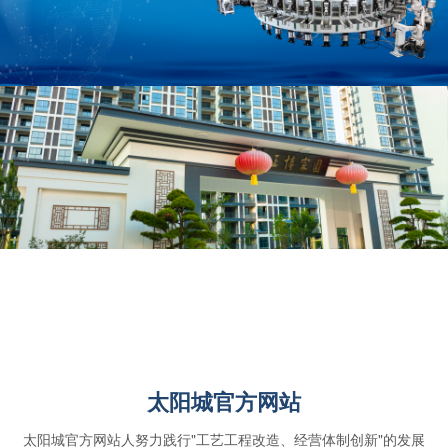
太阳城官方网站智能
太阳城官方网站安居-
制造
太阳城官方网站家园
太阳城官方网站
太阳城官方网站人努力践行"工艺工程改造、经营体制创新"的发展