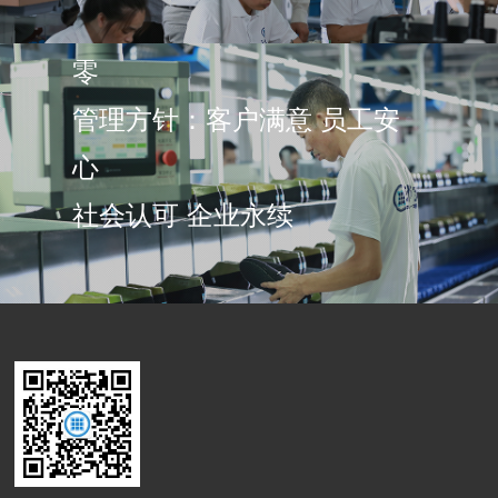
安全方针：预防为主 事故为
零
管理方针：客户满意 员工安
心
社会认可 企业永续