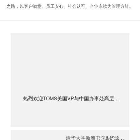
之路，以客户满意、员工安心、社会认可、企业永续为管理方针。
热烈欢迎TOMS美国VP与中国办事处高层莅临太阳城官网参观指导
清华大学新雅书院&婺源天佑中学联谊活动回顾