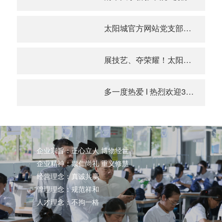
太阳城官方网站党支部开展庆"七一"红色教育主题党日活动
展技艺、夺荣耀！太阳城官网首期技能大比拼开赛预告！
多一度热爱 I 热烈欢迎361°（中国）有限公司丁董事长陈总经理一行莅临太阳城官网参观指导
企业宗旨：正心立人 博物经世
企业精神：祟仁尚礼 重义修慧
经营理念：真诚共赢
品质方针：企业尊严 不容侵
管理理念：规范祥和
人才理念：不拘一格
犯