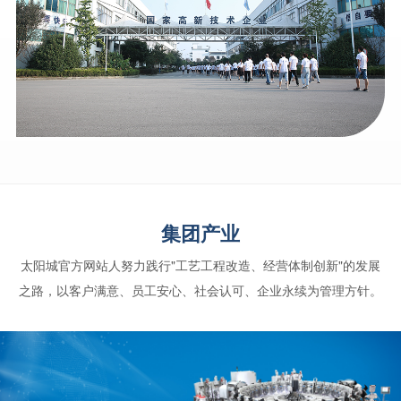
集团产业
太阳城官方网站人努力践行"工艺工程改造、经营体制创新"的发展
之路，以客户满意、员工安心、社会认可、企业永续为管理方针。