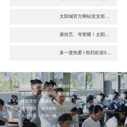
太阳城官方网站党支部开展庆"七一"红色教育主题党日活动
展技艺、夺荣耀！太阳城官网首期技能大比拼开赛预告！
多一度热爱 I 热烈欢迎361°（中国）有限公司丁董事长陈总经理一行莅临太阳城官网参观指导
企业宗旨：正心立人 博物经世
企业精神：祟仁尚礼 重义修慧
经营理念：真诚共赢
品质方针：企业尊严 不容侵
管理理念：规范祥和
人才理念：不拘一格
犯