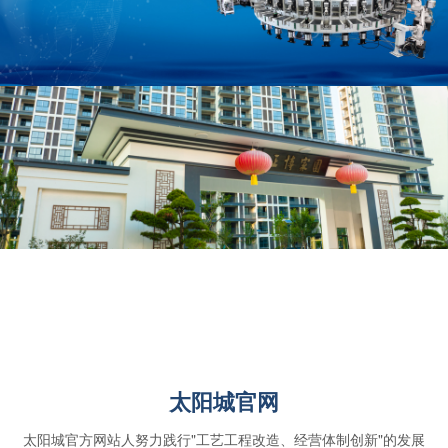
太阳城官方网站智能
太阳城官方网站安居-
制造
太阳城官方网站家园
太阳城官网
太阳城官方网站人努力践行"工艺工程改造、经营体制创新"的发展