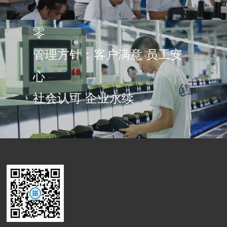
安全方针：预防为主 事故为
零
管理方针：客户满意 员工安
心
社会认可 企业永续