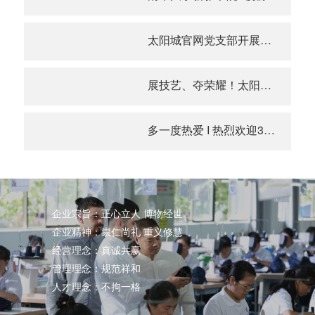
太阳城官网党支部开展庆"七一"红色教育主题党日活动
展技艺、夺荣耀！太阳城官网首期技能大比拼开赛预告！
多一度热爱 I 热烈欢迎361°（中国）有限公司丁董事长陈总经理一行莅临太阳城官网参观指导
企业宗旨：正心立人 博物经世
企业精神：祟仁尚礼 重义修慧
经营理念：真诚共赢
品质方针：企业尊严 不容侵
管理理念：规范祥和
人才理念：不拘一格
犯