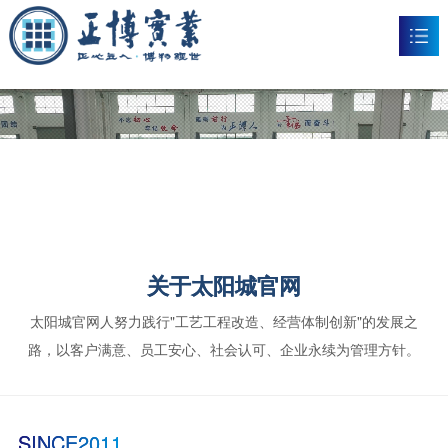
太阳城官网
关于太阳城官网

集团产业

产品中心

太阳城官网

企业文化
关于太阳城官网

太阳城官网人努力践行"工艺工程改造、经营体制创新"的发展之
人力资源

路，以客户满意、员工安心、社会认可、企业永续为管理方针。
联系我们
SINCE2011