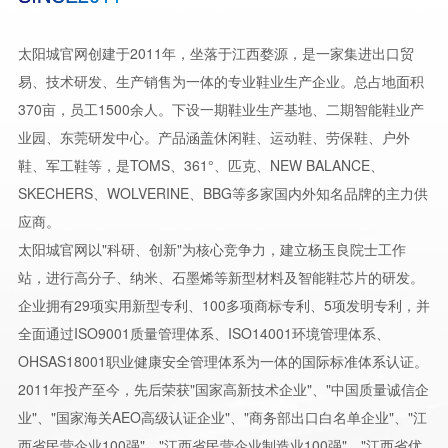
太阳城官网创建于2011年，坐落于江西婺源，是一家集进出口贸
易、技术研发、生产销售为一体的专业鞋业生产企业。总占地面积
370亩，员工1500余人。下设一期鞋业生产基地、二期智能鞋业产
业园、东莞研发中心。产品涵盖休闲鞋、运动鞋、劳保鞋、户外
鞋、军工鞋等，是TOMS、361°、匹克、NEW BALANCE、
SKECHERS、WOLVERINE、BBG等多家国内外知名品牌的主力供
应商。
太阳城官网以"科研、创新"为核心竞争力，建立杨玉良院士工作
站，进行高分子、纳米、石墨烯等新型材料及智能鞋芯片的研发。
企业拥有29项实用新型专利、100多项商标专利、5项发明专利，并
全面通过ISO9001质量管理体系、ISO14001环境管理体系、
OHSAS18001职业健康安全管理体系为一体的国际标准体系认证。
2011年投产至今，先后荣获"国家高新技术企业"、"中国质量诚信企
业"、"国家海关AEO高级认证企业"、"商务部出口白名单企业"、"江
西省民营企业100强"、"江西省民营企业制造业100强"、"江西省优