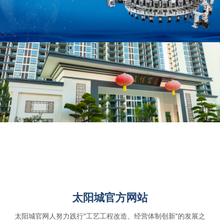
太阳城官网智能制造
太阳城官网安居-太阳
城官网家园
太阳城官方网站
太阳城官网人努力践行"工艺工程改造、经营体制创新"的发展之