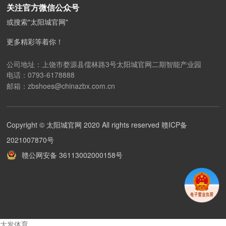
关注官方微信公众号
或搜索"太阳城官网"
更多精彩等着你！
公司地址：上饶市婺源县儒林路3号太阳城官网二期智能产业园
电话：
0793-6178888
邮箱：
zbshoes@chinazbx.com.cn
Copyright © 太阳城官网 2020 All rights reserved
赣ICP备
2021007870号
赣公网安备 36113002000158号
大发体育