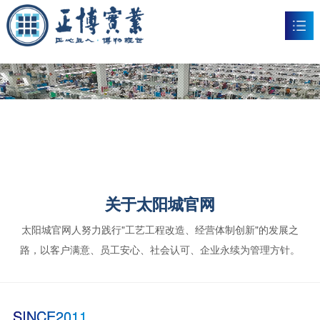
太阳城官网
关于太阳城官网

集团产业

产品中心

太阳城官方网站

企业文化
关于太阳城官网

太阳城官网人努力践行"工艺工程改造、经营体制创新"的发展之
人力资源

路，以客户满意、员工安心、社会认可、企业永续为管理方针。
联系我们
SINCE2011