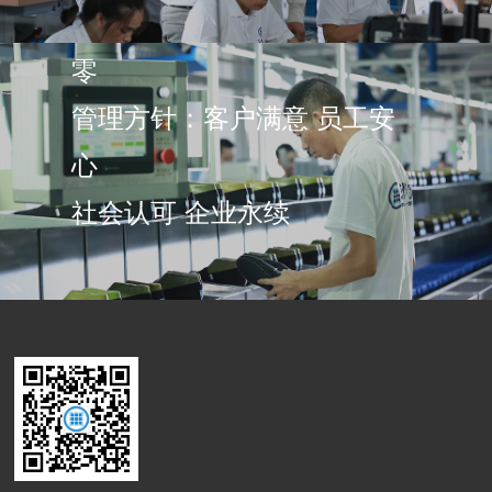
安全方针：预防为主 事故为
零
管理方针：客户满意 员工安
心
社会认可 企业永续