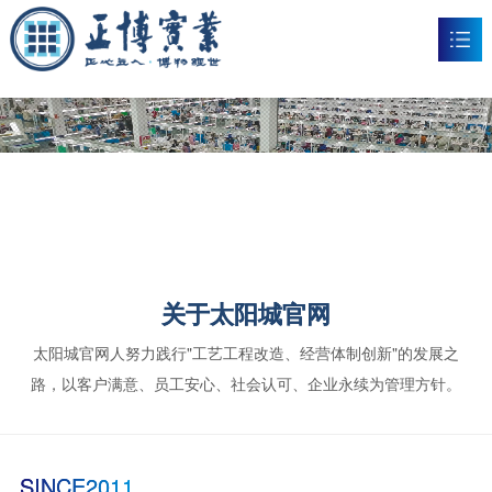
太阳城官网
关于太阳城官网

集团产业

产品中心

太阳城官方网站

企业文化
关于太阳城官网

太阳城官网人努力践行"工艺工程改造、经营体制创新"的发展之
人力资源

路，以客户满意、员工安心、社会认可、企业永续为管理方针。
联系我们
SINCE2011