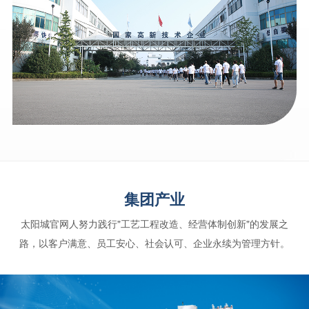
集团产业
太阳城官网人努力践行"工艺工程改造、经营体制创新"的发展之
路，以客户满意、员工安心、社会认可、企业永续为管理方针。