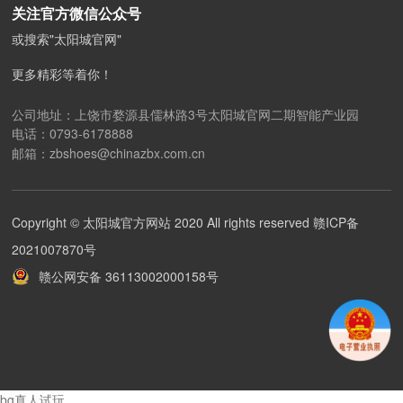
关注官方微信公众号
或搜索"太阳城官网"
更多精彩等着你！
公司地址：上饶市婺源县儒林路3号太阳城官网二期智能产业园
电话：
0793-6178888
邮箱：
zbshoes@chinazbx.com.cn
Copyright © 太阳城官方网站 2020 All rights reserved
赣ICP备
2021007870号
赣公网安备 36113002000158号
bg真人试玩