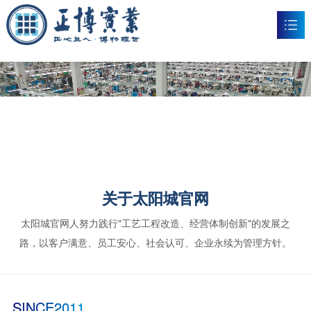
太阳城官网
关于太阳城官网

集团产业

产品中心

太阳城官方网站

企业文化
关于太阳城官网

太阳城官网人努力践行"工艺工程改造、经营体制创新"的发展之
人力资源

路，以客户满意、员工安心、社会认可、企业永续为管理方针。
联系我们
SINCE2011