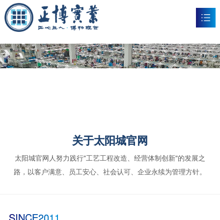
太阳城官网
关于太阳城官网

集团产业

产品中心

太阳城官网

企业文化
关于太阳城官网

太阳城官网人努力践行"工艺工程改造、经营体制创新"的发展之
人力资源

路，以客户满意、员工安心、社会认可、企业永续为管理方针。
联系我们
SINCE2011