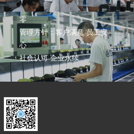
安全方针：预防为主 事故为
零
管理方针：客户满意 员工安
心
社会认可 企业永续