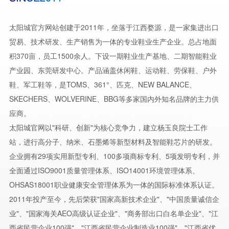
太阳城官方网站创建于2011年，坐落于江西婺源，是一家集进出口
贸易、技术研发、生产销售为一体的专业鞋业生产企业。总占地面
积370亩，员工1500余人。下设一期鞋业生产基地、二期智能鞋业
产业园、东莞研发中心。产品涵盖休闲鞋、运动鞋、劳保鞋、户外
鞋、军工鞋等，是TOMS、361°、匹克、NEW BALANCE、
SKECHERS、WOLVERINE、BBG等多家国内外知名品牌的主力供
应商。
太阳城官网以"科研、创新"为核心竞争力，建立杨玉良院士工作
站，进行高分子、纳米、石墨烯等新型材料及智能鞋芯片的研发。
企业拥有29项实用新型专利、100多项商标专利、5项发明专利，并
全面通过ISO9001质量管理体系、ISO14001环境管理体系、
OHSAS18001职业健康安全管理体系为一体的国际标准体系认证。
2011年投产至今，先后荣获"国家高新技术企业"、"中国质量诚信企
业"、"国家海关AEO高级认证企业"、"商务部出口白名单企业"、"江
西省民营企业100强"、"江西省民营企业制造业100强"、"江西省优