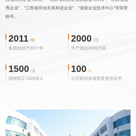
秀企业"、"江西省劳动关系和谐企业"、"省级企业技术中心"等荣誉
称号。
2011
2000
/年
/万
集团创始于2011年
年产能达2000万双
1500
100
/人
/+
现有职工1500余人
公司获得多项荣誉资质证书