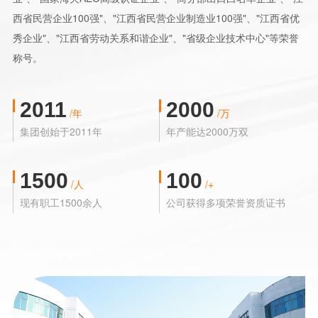
西省民营企业100强"、"江西省民营企业制造业100强"、"江西省优
秀企业"、"江西省劳动关系和谐企业"、"省级企业技术中心"等荣誉
称号。
2011
2000
/年
/万
集团创始于2011年
年产能达2000万双
1500
100
/人
/+
现有职工1500余人
公司获得多项荣誉资质证书