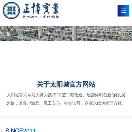
太阳城官网
关于太阳城官方网站

集团产业

产品中心

太阳城官网

企业文化
关于太阳城官方网站

太阳城官方网站人努力践行"工艺工程改造、经营体制创新"的发展
人力资源

之路，以客户满意、员工安心、社会认可、企业永续为管理方针。
联系我们
SINCE2011