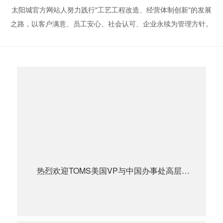
太阳城官方网站人努力践行"工艺工程改造、经营体制创新"的发展
之路，以客户满意、员工安心、社会认可、企业永续为管理方针。
热烈欢迎TOMS美国VP与中国办事处高层莅临太阳城官方网站参观指导