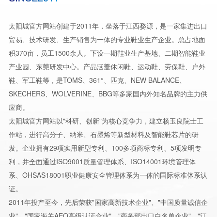
太阳城官方网站创建于2011年，坐落于江西婺源，是一家集进出口
贸易、技术研发、生产销售为一体的专业鞋业生产企业。总占地面
积370亩，员工1500余人。下设一期鞋业生产基地、二期智能鞋业
产业园、东莞研发中心。产品涵盖休闲鞋、运动鞋、劳保鞋、户外
鞋、军工鞋等，是TOMS、361°、匹克、NEW BALANCE、
SKECHERS、WOLVERINE、BBG等多家国内外知名品牌的主力供
应商。
太阳城官方网站以"科研、创新"为核心竞争力，建立杨玉良院士工
作站，进行高分子、纳米、石墨烯等新型材料及智能鞋芯片的研
发。企业拥有29项实用新型专利、100多项商标专利、5项发明专
利，并全面通过ISO9001质量管理体系、ISO14001环境管理体
系、OHSAS18001职业健康安全管理体系为一体的国际标准体系认
证。
2011年投产至今，先后荣获"国家高新技术企业"、"中国质量诚信企
业"、"国家海关AEO高级认证企业"、"商务部出口白名单企业"、"江