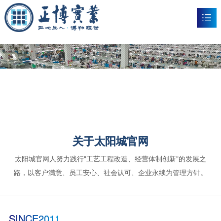
太阳城官网
关于太阳城官网

集团产业

产品中心

太阳城官网

企业文化
关于太阳城官网

太阳城官网人努力践行"工艺工程改造、经营体制创新"的发展之
人力资源

路，以客户满意、员工安心、社会认可、企业永续为管理方针。
联系我们
SINCE2011