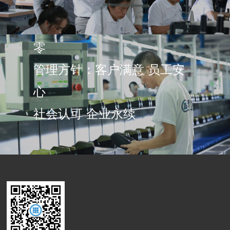
犯
安全方针：预防为主 事故为
零
管理方针：客户满意 员工安
心
社会认可 企业永续