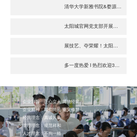
清华大学新雅书院&婺源天佑中学联谊活动回顾
太阳城官网党支部开展庆"七一"红色教育主题党日活动
展技艺、夺荣耀！太阳城官方网站首期技能大比拼开赛预告！
多一度热爱 I 热烈欢迎361°（中国）有限公司丁董事长陈总经理一行莅临太阳城官方网站参观指导
企业宗旨：正心立人 博物经世
企业精神：祟仁尚礼 重义修慧
经营理念：真诚共赢
品质方针：企业尊严 不容侵
管理理念：规范祥和
人才理念：不拘一格