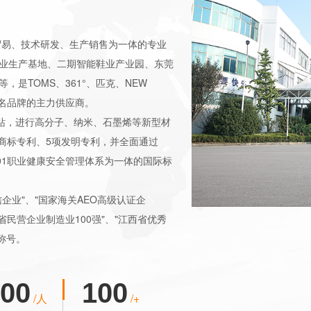
贸易、技术研发、生产销售为一体的专业
期鞋业生产基地、二期智能鞋业产业园、东莞
是TOMS、361°、匹克、NEW
内外知名品牌的主力供应商。
作站，进行高分子、纳米、石墨烯等新型材
项商标专利、5项发明专利，并全面通过
18001职业健康安全管理体系为一体的国际标
信企业"、"国家海关AEO高级认证企
西省民营企业制造业100强"、"江西省优秀
称号。
500
100
/人
/+