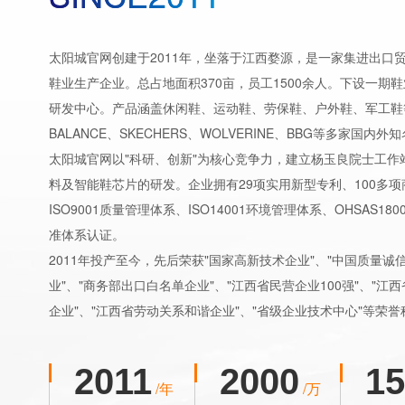
太阳城官网创建于2011年，坐落于江西婺源，是一家集进出口
鞋业生产企业。总占地面积370亩，员工1500余人。下设一
研发中心。产品涵盖休闲鞋、运动鞋、劳保鞋、户外鞋、军工鞋等，
BALANCE、SKECHERS、WOLVERINE、BBG等多家国
太阳城官网以"科研、创新"为核心竞争力，建立杨玉良院士工
料及智能鞋芯片的研发。企业拥有29项实用新型专利、100多
ISO9001质量管理体系、ISO14001环境管理体系、OHSAS
准体系认证。
2011年投产至今，先后荣获"国家高新技术企业"、"中国质量诚
业"、"商务部出口白名单企业"、"江西省民营企业100强"、"江
企业"、"江西省劳动关系和谐企业"、"省级企业技术中心"等荣誉
2011
2000
1
/年
/万