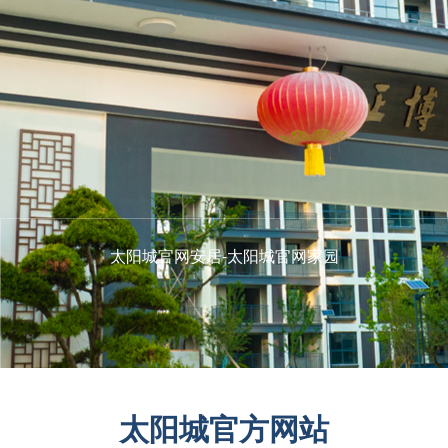
太阳城官网安居-太阳城官网家园
太阳城官方网站