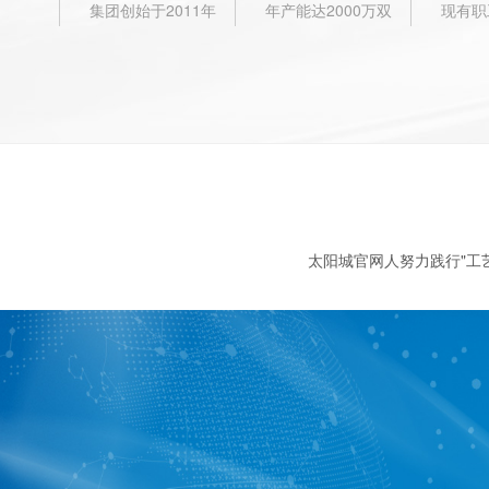
集团创始于2011年
年产能达2000万双
现有职
太阳城官网人努力践行"工