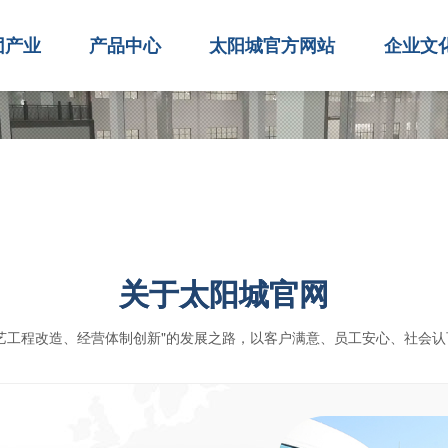
团产业
产品中心
太阳城官方网站
企业文
关于太阳城官网
艺工程改造、经营体制创新"的发展之路，以客户满意、员工安心、社会