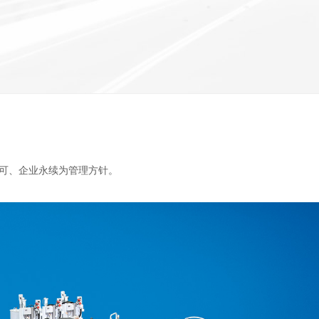
认可、企业永续为管理方针。