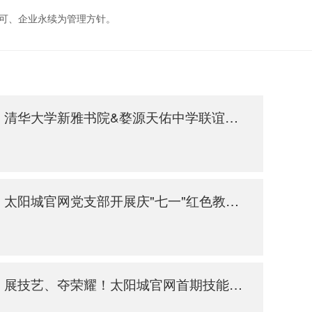
认可、企业永续为管理方针。
清华大学新雅书院&婺源天佑中学联谊活动回顾
太阳城官网党支部开展庆"七一"红色教育主题党日活动
展技艺、夺荣耀！太阳城官网首期技能大比拼开赛预告！