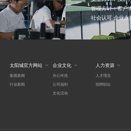
管理方针：客户满
社会认可 企业永
太阳城官方网站
企业文化
人力资源



集团新闻
办公环境
人才理念
行业新闻
公司福利
招聘职位
文化活动