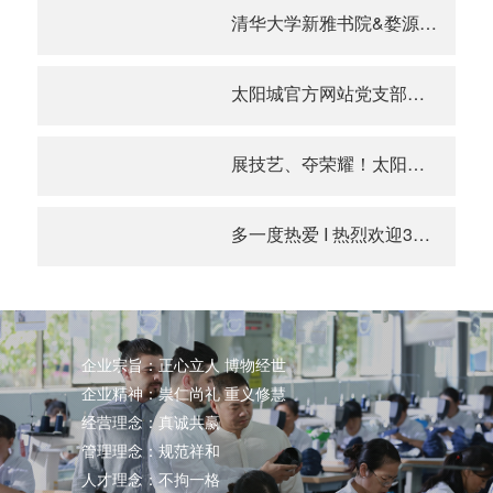
清华大学新雅书院&婺源天佑中学联谊活动回顾
太阳城官方网站党支部开展庆"七一"红色教育主题党日活动
展技艺、夺荣耀！太阳城官方网站首期技能大比拼开赛预告！
多一度热爱 I 热烈欢迎361°（中国）有限公司丁董事长陈总经理一行莅临太阳城官方网站参观指导
企业宗旨：正心立人 博物经世
企业精神：祟仁尚礼 重义修慧
经营理念：真诚共赢
品质方针：企业尊严 不容侵
管理理念：规范祥和
人才理念：不拘一格