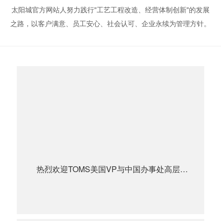
太阳城官方网站人努力践行"工艺工程改造、经营体制创新"的发展
之路，以客户满意、员工安心、社会认可、企业永续为管理方针。
热烈欢迎TOMS美国VP与中国办事处高层莅临太阳城官方网站参观指导