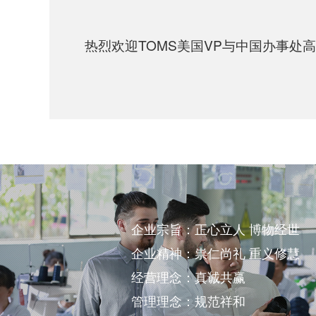
企业宗旨：正心立人 博物经世
企业精神：祟仁尚礼 重义修慧
经营理念：真诚共赢
管理理念：规范祥和