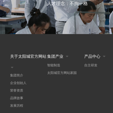
人才理念：不拘一格
关于太阳城官方网站
集团产业
产品中心


智能制造
自主研发

太阳城官方网站家园
集团简介
企业创始人
荣誉资质
品牌故事
发展历程