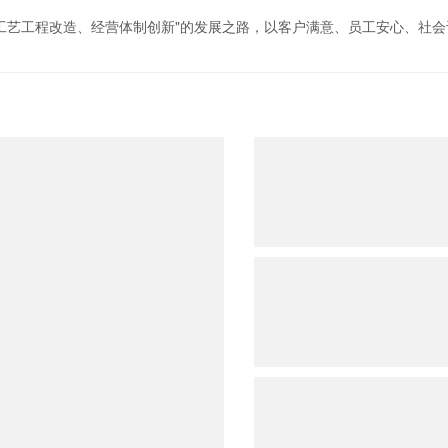
工艺工程改造、经营体制创新"的发展之路，以客户满意、员工安心、社