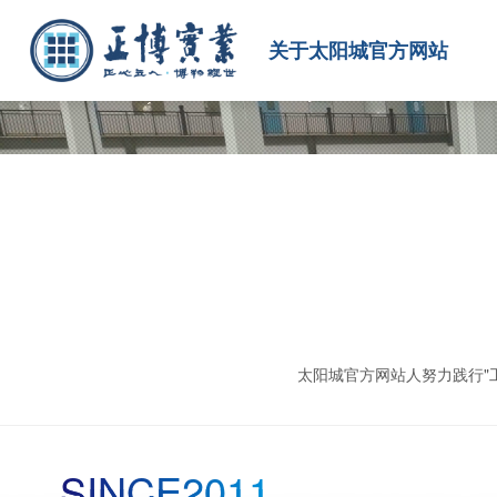
太阳城官网
关于太阳城官方网站
太阳城官方网站人努力践行"
SINCE2011