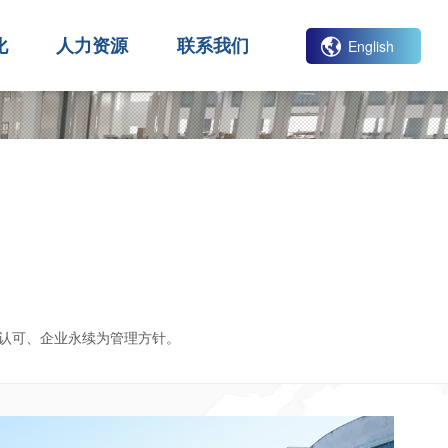
化
人力资源
联系我们
English
会认可、企业永续为管理方针。