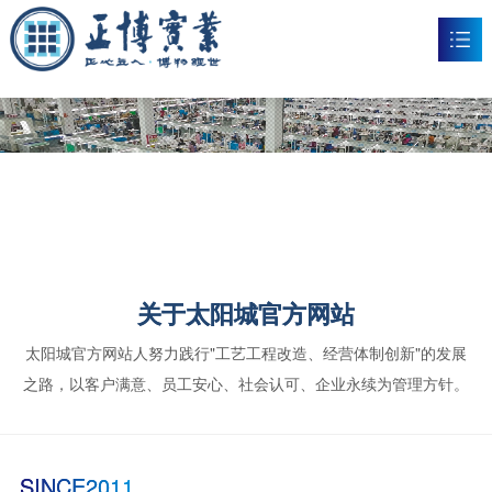
太阳城官网
关于太阳城官方网站

集团产业

产品中心

太阳城官网

企业文化
关于太阳城官方网站

太阳城官方网站人努力践行"工艺工程改造、经营体制创新"的发展
人力资源

之路，以客户满意、员工安心、社会认可、企业永续为管理方针。
联系我们
SINCE2011