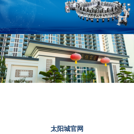
太阳城官方网站智能
太阳城官方网站安居-
制造
太阳城官方网站家园
太阳城官网