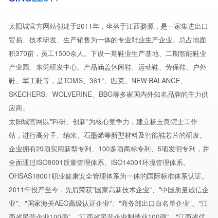
太阳城官方网站创建于2011年，坐落于江西婺源，是一家集进出口
贸易、技术研发、生产销售为一体的专业鞋业生产企业。总占地面
积370亩，员工1500余人。下设一期鞋业生产基地、二期智能鞋业
产业园、东莞研发中心。产品涵盖休闲鞋、运动鞋、劳保鞋、户外
鞋、军工鞋等，是TOMS、361°、匹克、NEW BALANCE、
SKECHERS、WOLVERINE、BBG等多家国内外知名品牌的主力供
应商。
太阳城官网以"科研、创新"为核心竞争力，建立杨玉良院士工作
站，进行高分子、纳米、石墨烯等新型材料及智能鞋芯片的研发。
企业拥有29项实用新型专利、100多项商标专利、5项发明专利，并
全面通过ISO9001质量管理体系、ISO14001环境管理体系、
OHSAS18001职业健康安全管理体系为一体的国际标准体系认证。
2011年投产至今，先后荣获"国家高新技术企业"、"中国质量诚信企
业"、"国家海关AEO高级认证企业"、"商务部出口白名单企业"、"江
西省民营企业100强"、"江西省民营企业制造业100强"、"江西省优