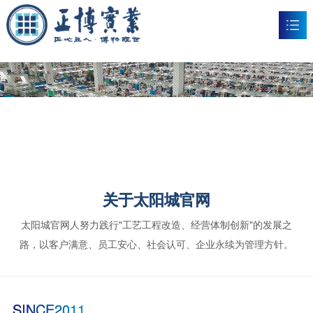
太阳城官网
关于太阳城官网

集团产业

产品中心

太阳城官网

企业文化
关于太阳城官网

太阳城官网人努力践行"工艺工程改造、经营体制创新"的发展之
人力资源

路，以客户满意、员工安心、社会认可、企业永续为管理方针。
联系我们
SINCE2011