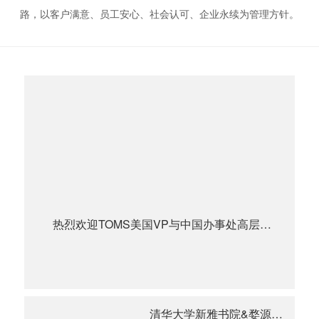
路，以客户满意、员工安心、社会认可、企业永续为管理方针。
热烈欢迎TOMS美国VP与中国办事处高层莅临太阳城官网参观指导
清华大学新雅书院&婺源天佑中学联谊活动回顾