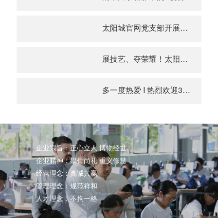
太阳城官网党支部开展庆"七一"红色教育主题党日活动
展技艺、夺荣耀！太阳城官网首期技能大比拼开赛预告！
多一度热爱 I 热烈欢迎361°（中国）有限公司丁董事长陈总经理一行莅临太阳城官网参观指导
企业宗旨：正心立人 博物经世
企业精神：祟仁尚礼 重义修慧
经营理念：真诚共赢
品质方针：企业尊严 不容侵
管理理念：规范祥和
人才理念：不拘一格
犯