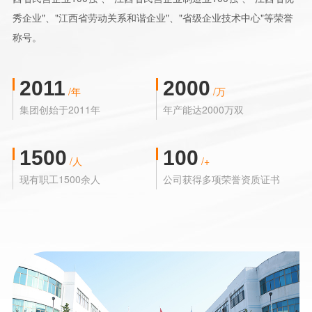
秀企业"、"江西省劳动关系和谐企业"、"省级企业技术中心"等荣誉
称号。
2011
2000
/年
/万
集团创始于2011年
年产能达2000万双
1500
100
/人
/+
现有职工1500余人
公司获得多项荣誉资质证书