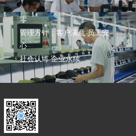
安全方针：预防为主 事故为
零
管理方针：客户满意 员工安
心
社会认可 企业永续