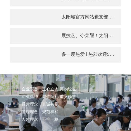
太阳城官方网站党支部开展庆"七一"红色教育主题党日活动
展技艺、夺荣耀！太阳城官网首期技能大比拼开赛预告！
多一度热爱 I 热烈欢迎361°（中国）有限公司丁董事长陈总经理一行莅临太阳城官网参观指导
企业宗旨：正心立人 博物经世
企业精神：祟仁尚礼 重义修慧
经营理念：真诚共赢
品质方针：企业尊严 不容侵
管理理念：规范祥和
人才理念：不拘一格
犯