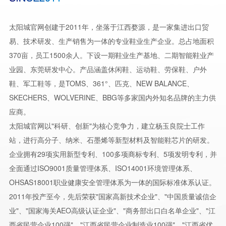
太阳城官网创建于2011年，坐落于江西婺源，是一家集进出口贸
易、技术研发、生产销售为一体的专业鞋业生产企业。总占地面积
370亩，员工1500余人。下设一期鞋业生产基地、二期智能鞋业产
业园、东莞研发中心。产品涵盖休闲鞋、运动鞋、劳保鞋、户外
鞋、军工鞋等，是TOMS、361°、匹克、NEW BALANCE、
SKECHERS、WOLVERINE、BBG等多家国内外知名品牌的主力供
应商。
太阳城官网以"科研、创新"为核心竞争力，建立杨玉良院士工作
站，进行高分子、纳米、石墨烯等新型材料及智能鞋芯片的研发。
企业拥有29项实用新型专利、100多项商标专利、5项发明专利，并
全面通过ISO9001质量管理体系、ISO14001环境管理体系、
OHSAS18001职业健康安全管理体系为一体的国际标准体系认证。
2011年投产至今，先后荣获"国家高新技术企业"、"中国质量诚信企
业"、"国家海关AEO高级认证企业"、"商务部出口白名单企业"、"江
西省民营企业100强"、"江西省民营企业制造业100强"、"江西省优