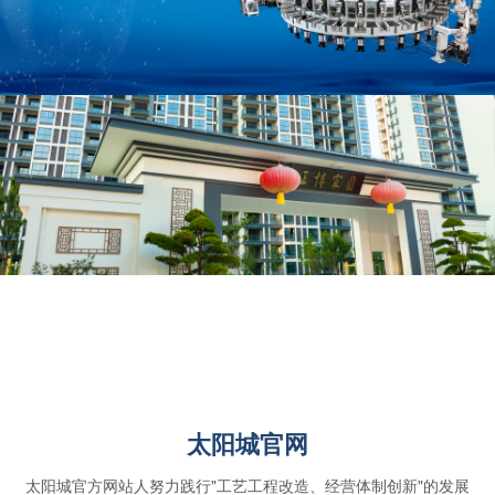
太阳城官方网站智能
太阳城官方网站安居-
制造
太阳城官方网站家园
太阳城官网
太阳城官方网站人努力践行"工艺工程改造、经营体制创新"的发展