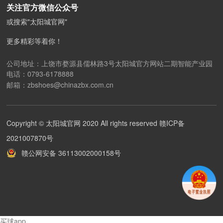
关注官方微信公众号
或搜索"太阳城官网"
更多精彩等着你！
公司地址：上饶市婺源县儒林路3号太阳城官方网站二期智能产业园
电话：
0793-6178888
邮箱：
zbshoes@chinazbx.com.cn
Copyright © 太阳城官网 2020 All rights reserved
赣ICP备
2021007870号
赣公网安备 36113002000158号
买球app