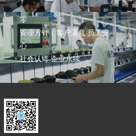
安全方针：预防为主 事故为
零
管理方针：客户满意 员工安
心
社会认可 企业永续