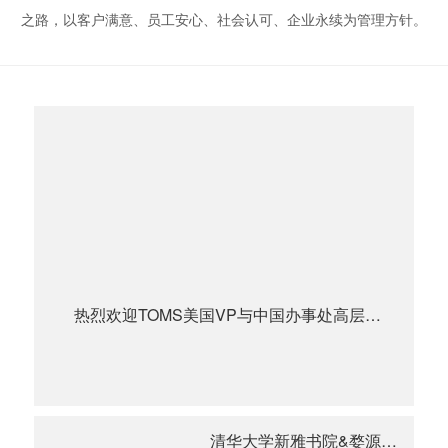
之路，以客户满意、员工安心、社会认可、企业永续为管理方针。
热烈欢迎TOMS美国VP与中国办事处高层莅临太阳城官网参观指导
清华大学新雅书院&婺源天佑中学联谊活动回顾