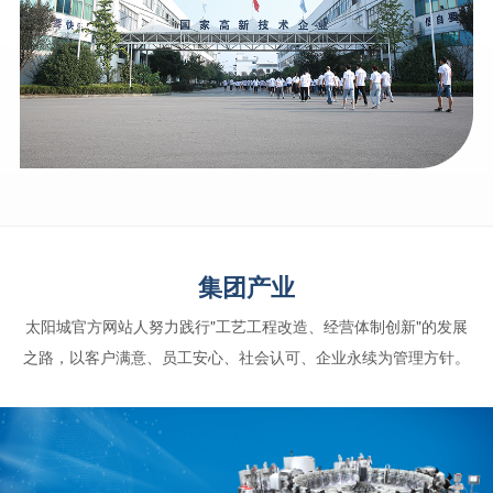
集团产业
太阳城官方网站人努力践行"工艺工程改造、经营体制创新"的发展
之路，以客户满意、员工安心、社会认可、企业永续为管理方针。