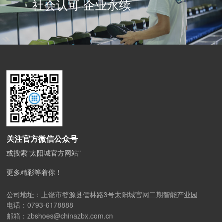
社会认可 企业永续
关注官方微信公众号
或搜索"太阳城官方网站"
更多精彩等着你！
公司地址：上饶市婺源县儒林路3号太阳城官网二期智能产业园
电话：
0793-6178888
邮箱：
zbshoes@chinazbx.com.cn