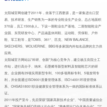
太阳城官网创建于2011年，坐落于江西婺源，是一家集进出口贸
易、技术研发、生产销售为一体的专业鞋业生产企业。总占地面积
370亩，员工1500余人。下设一期鞋业生产基地、二期智能鞋业产
业园、东莞研发中心。产品涵盖休闲鞋、运动鞋、劳保鞋、户外
鞋、军工鞋等，是TOMS、361°、匹克、NEW BALANCE、
SKECHERS、WOLVERINE、BBG等多家国内外知名品牌的主力供
应商。
太阳城官方网站以"科研、创新"为核心竞争力，建立杨玉良院士工
作站，进行高分子、纳米、石墨烯等新型材料及智能鞋芯片的研
发。企业拥有29项实用新型专利、100多项商标专利、5项发明专
利，并全面通过ISO9001质量管理体系、ISO14001环境管理体
系、OHSAS18001职业健康安全管理体系为一体的国际标准体系认
证。
2011年投产至今，先后荣获"国家高新技术企业"、"中国质量诚信企
业"、"国家海关AEO高级认证企业"、"商务部出口白名单企业"、"江