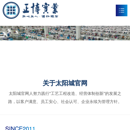
太阳城官网
关于太阳城官网

集团产业

产品中心

太阳城官网

企业文化
关于太阳城官网

太阳城官网人努力践行"工艺工程改造、经营体制创新"的发展之
人力资源

路，以客户满意、员工安心、社会认可、企业永续为管理方针。
联系我们
SINCE2011