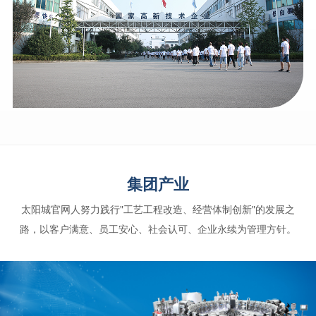
集团产业
太阳城官网人努力践行"工艺工程改造、经营体制创新"的发展之
路，以客户满意、员工安心、社会认可、企业永续为管理方针。