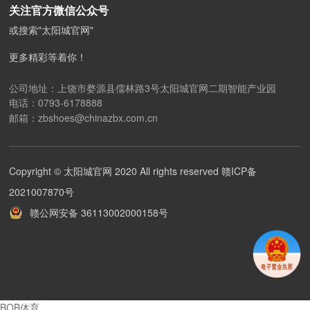
关注官方微信公众号
或搜索"太阳城官网"
更多精彩等着你！
公司地址：上饶市婺源县儒林路3号太阳城官网二期智能产业园
电话：
0793-6178888
邮箱：
zbshoes@chinazbx.com.cn
Copyright © 太阳城官网 2020 All rights reserved
赣ICP备
2021007870号
赣公网安备 36113002000158号
BOB体育