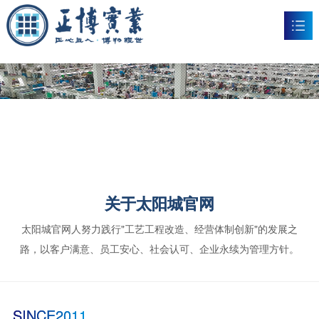
太阳城官网
关于太阳城官网

集团产业

产品中心

太阳城官网

企业文化
关于太阳城官网

太阳城官网人努力践行"工艺工程改造、经营体制创新"的发展之
人力资源

路，以客户满意、员工安心、社会认可、企业永续为管理方针。
联系我们
SINCE2011