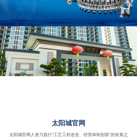
太阳城官网智能制造
太阳城官网安居-太阳
城官网家园
太阳城官网
太阳城官网人努力践行"工艺工程改造、经营体制创新"的发展之