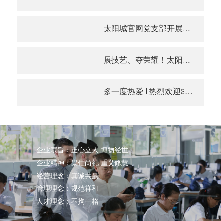
太阳城官网党支部开展庆"七一"红色教育主题党日活动
展技艺、夺荣耀！太阳城官网首期技能大比拼开赛预告！
多一度热爱 I 热烈欢迎361°（中国）有限公司丁董事长陈总经理一行莅临太阳城官网参观指导
企业宗旨：正心立人 博物经世
企业精神：祟仁尚礼 重义修慧
经营理念：真诚共赢
品质方针：企业尊严 不容侵
管理理念：规范祥和
人才理念：不拘一格
犯