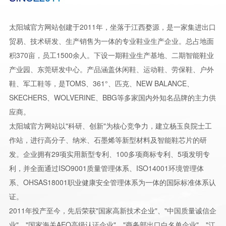
太阳城官方网站创建于2011年，坐落于江西婺源，是一家集进出口
贸易、技术研发、生产销售为一体的专业鞋业生产企业。总占地面
积370亩，员工1500余人。下设一期鞋业生产基地、二期智能鞋业
产业园、东莞研发中心。产品涵盖休闲鞋、运动鞋、劳保鞋、户外
鞋、军工鞋等，是TOMS、361°、匹克、NEW BALANCE、
SKECHERS、WOLVERINE、BBG等多家国内外知名品牌的主力供
应商。
太阳城官方网站以"科研、创新"为核心竞争力，建立杨玉良院士工
作站，进行高分子、纳米、石墨烯等新型材料及智能鞋芯片的研
发。企业拥有29项实用新型专利、100多项商标专利、5项发明专
利，并全面通过ISO9001质量管理体系、ISO14001环境管理体
系、OHSAS18001职业健康安全管理体系为一体的国际标准体系认
证。
2011年投产至今，先后荣获"国家高新技术企业"、"中国质量诚信企
业"、"国家海关AEO高级认证企业"、"商务部出口白名单企业"、"江