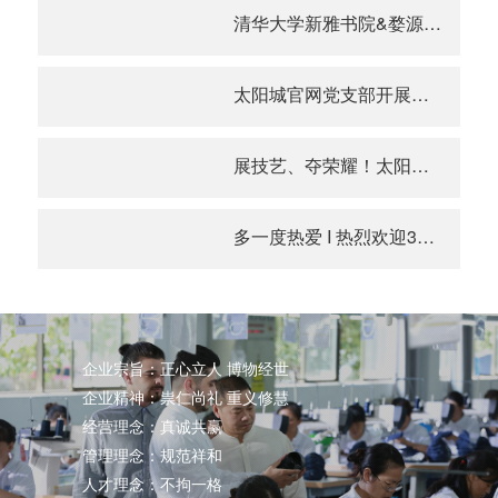
清华大学新雅书院&婺源天佑中学联谊活动回顾
太阳城官网党支部开展庆"七一"红色教育主题党日活动
展技艺、夺荣耀！太阳城官方网站首期技能大比拼开赛预告！
多一度热爱 I 热烈欢迎361°（中国）有限公司丁董事长陈总经理一行莅临太阳城官方网站参观指导
企业宗旨：正心立人 博物经世
企业精神：祟仁尚礼 重义修慧
经营理念：真诚共赢
品质方针：企业尊严 不容侵
管理理念：规范祥和
人才理念：不拘一格