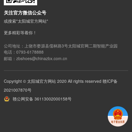
关注官方微信公众号
或搜索"太阳城官方网站"
更多精彩等着你！
公司地址：上饶市婺源县儒林路3号太阳城官网二期智能产业园
电话：
0793-6178888
邮箱：
zbshoes@chinazbx.com.cn
Copyright © 太阳城官方网站 2020 All rights reserved
赣ICP备
2021007870号
赣公网安备 36113002000158号