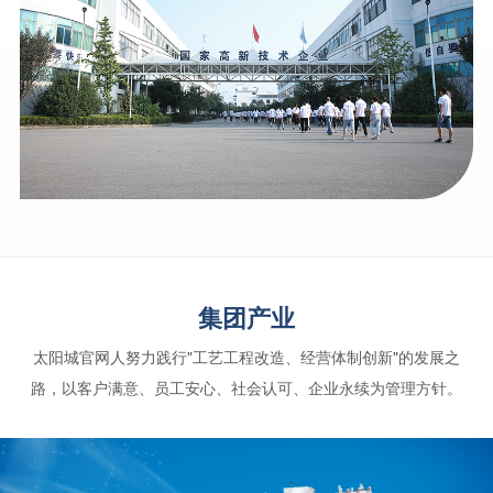
集团产业
太阳城官网人努力践行"工艺工程改造、经营体制创新"的发展之
路，以客户满意、员工安心、社会认可、企业永续为管理方针。