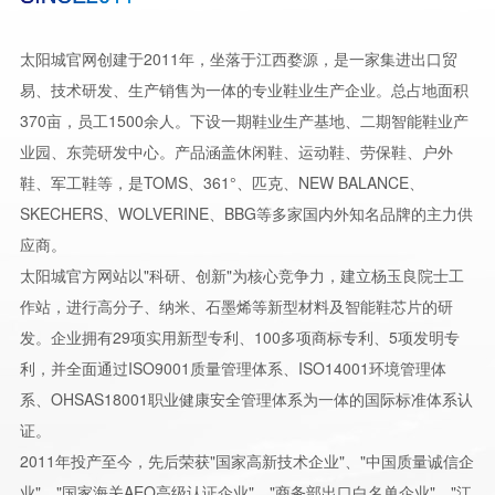
太阳城官网创建于2011年，坐落于江西婺源，是一家集进出口贸
易、技术研发、生产销售为一体的专业鞋业生产企业。总占地面积
370亩，员工1500余人。下设一期鞋业生产基地、二期智能鞋业产
业园、东莞研发中心。产品涵盖休闲鞋、运动鞋、劳保鞋、户外
鞋、军工鞋等，是TOMS、361°、匹克、NEW BALANCE、
SKECHERS、WOLVERINE、BBG等多家国内外知名品牌的主力供
应商。
太阳城官方网站以"科研、创新"为核心竞争力，建立杨玉良院士工
作站，进行高分子、纳米、石墨烯等新型材料及智能鞋芯片的研
发。企业拥有29项实用新型专利、100多项商标专利、5项发明专
利，并全面通过ISO9001质量管理体系、ISO14001环境管理体
系、OHSAS18001职业健康安全管理体系为一体的国际标准体系认
证。
2011年投产至今，先后荣获"国家高新技术企业"、"中国质量诚信企
业"、"国家海关AEO高级认证企业"、"商务部出口白名单企业"、"江