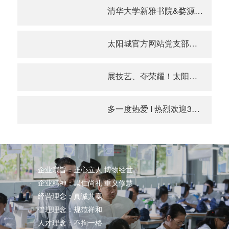
清华大学新雅书院&婺源天佑中学联谊活动回顾
太阳城官方网站党支部开展庆"七一"红色教育主题党日活动
展技艺、夺荣耀！太阳城官方网站首期技能大比拼开赛预告！
多一度热爱 I 热烈欢迎361°（中国）有限公司丁董事长陈总经理一行莅临太阳城官方网站参观指导
企业宗旨：正心立人 博物经世
企业精神：祟仁尚礼 重义修慧
经营理念：真诚共赢
品质方针：企业尊严 不容侵
管理理念：规范祥和
人才理念：不拘一格