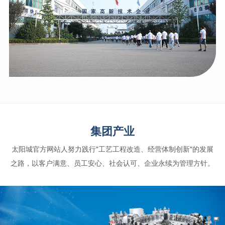
集团产业
太阳城官方网站人努力践行"工艺工程改造、经营体制创新"的发展
之路，以客户满意、员工安心、社会认可、企业永续为管理方针。