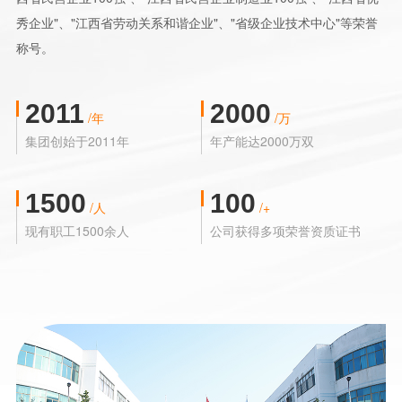
秀企业"、"江西省劳动关系和谐企业"、"省级企业技术中心"等荣誉
称号。
2011
2000
/年
/万
集团创始于2011年
年产能达2000万双
1500
100
/人
/+
现有职工1500余人
公司获得多项荣誉资质证书