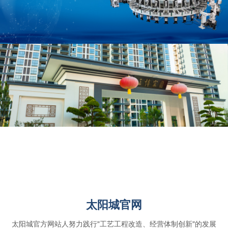
太阳城官方网站智能
太阳城官方网站安居-
制造
太阳城官方网站家园
太阳城官网
太阳城官方网站人努力践行"工艺工程改造、经营体制创新"的发展