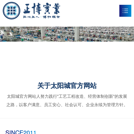
太阳城官网
关于太阳城官方网站

集团产业

产品中心

太阳城官网

企业文化
关于太阳城官方网站

太阳城官方网站人努力践行"工艺工程改造、经营体制创新"的发展
人力资源

之路，以客户满意、员工安心、社会认可、企业永续为管理方针。
联系我们
SINCE2011