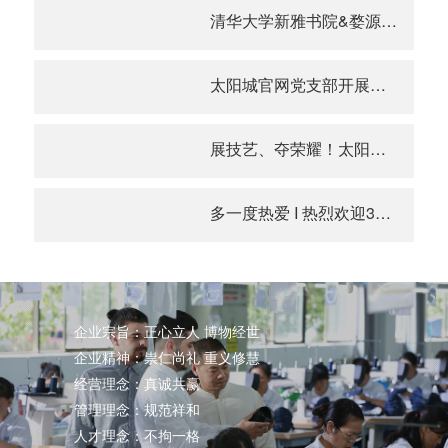
清华大学新雅书院&婺源天佑中学联谊活动回顾
太阳城官网党支部开展庆"七一"红色教育主题党日活动
展技艺、夺荣耀！太阳城官方网站首期技能大比拼开赛预告！
多一度热爱 I 热烈欢迎361°（中国）有限公司丁董事长陈总经理一行莅临太阳城官方网站参观指导
企业宗旨：正心立人 博物经世
企业精神：祟仁尚礼 重义修慧
经营理念：真诚共赢
品质方针：企业尊严 不容侵
管理理念：规范祥和
人才理念：不拘一格