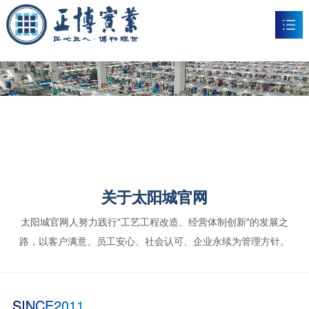
太阳城官网
关于太阳城官网

集团产业

产品中心

太阳城官网

企业文化
关于太阳城官网

太阳城官网人努力践行"工艺工程改造、经营体制创新"的发展之
人力资源

路，以客户满意、员工安心、社会认可、企业永续为管理方针。
联系我们
SINCE2011