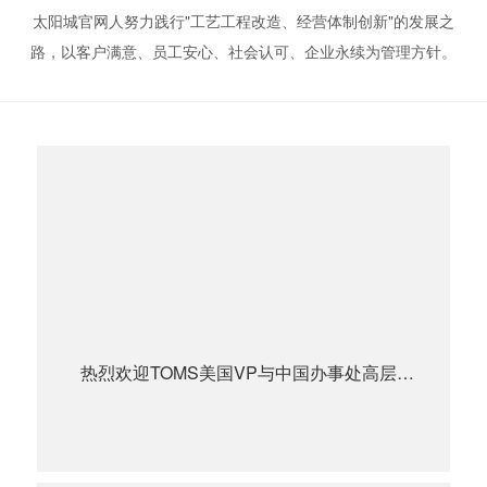
太阳城官网人努力践行"工艺工程改造、经营体制创新"的发展之
路，以客户满意、员工安心、社会认可、企业永续为管理方针。
热烈欢迎TOMS美国VP与中国办事处高层莅临太阳城官方网站参观指导