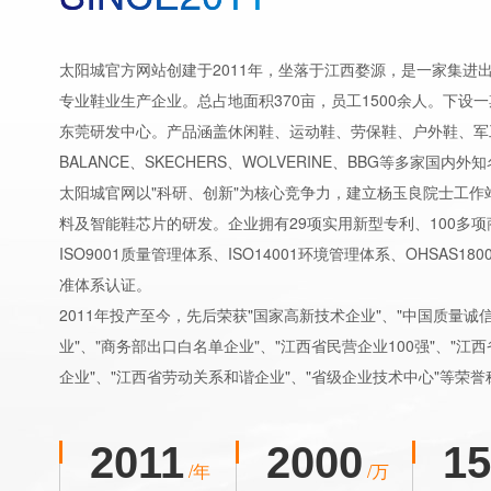
太阳城官方网站创建于2011年，坐落于江西婺源，是一家集进
专业鞋业生产企业。总占地面积370亩，员工1500余人。下
东莞研发中心。产品涵盖休闲鞋、运动鞋、劳保鞋、户外鞋、军工鞋
BALANCE、SKECHERS、WOLVERINE、BBG等多家国
太阳城官网以"科研、创新"为核心竞争力，建立杨玉良院士工
料及智能鞋芯片的研发。企业拥有29项实用新型专利、100多
ISO9001质量管理体系、ISO14001环境管理体系、OHSAS
准体系认证。
2011年投产至今，先后荣获"国家高新技术企业"、"中国质量诚
业"、"商务部出口白名单企业"、"江西省民营企业100强"、"江
企业"、"江西省劳动关系和谐企业"、"省级企业技术中心"等荣誉
2011
2000
1
/年
/万