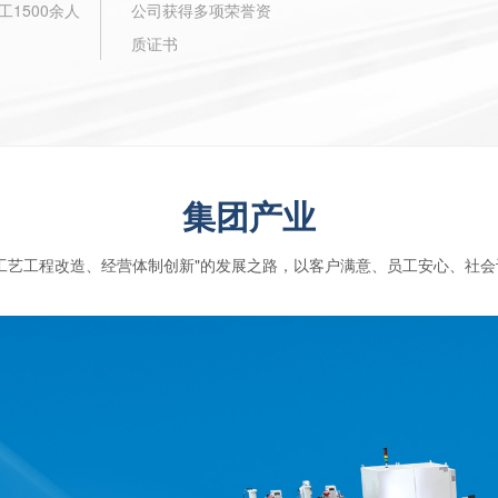
工1500余人
公司获得多项荣誉资
质证书
集团产业
工艺工程改造、经营体制创新"的发展之路，以客户满意、员工安心、社