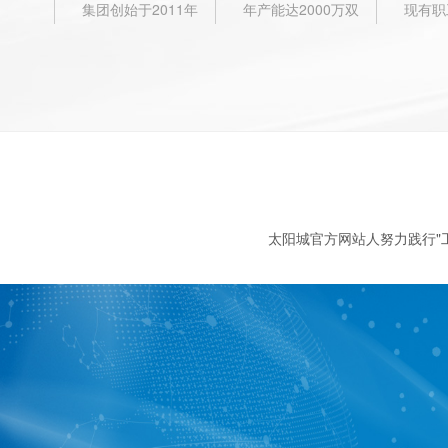
集团创始于2011年
年产能达2000万双
现有职
太阳城官方网站人努力践行"