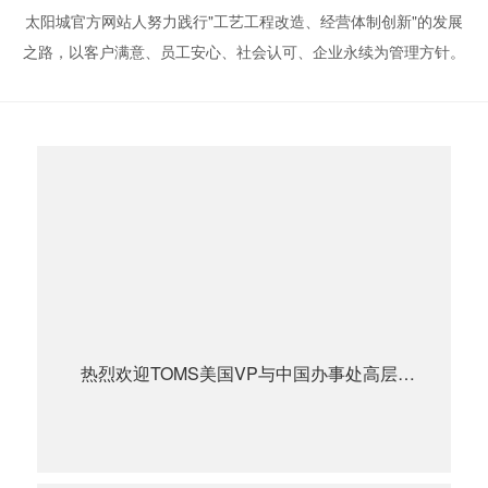
太阳城官方网站人努力践行"工艺工程改造、经营体制创新"的发展
之路，以客户满意、员工安心、社会认可、企业永续为管理方针。
热烈欢迎TOMS美国VP与中国办事处高层莅临太阳城官方网站参观指导