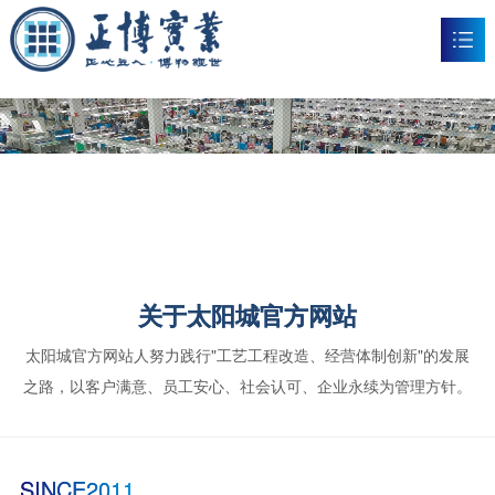
太阳城官网
关于太阳城官方网站

集团产业

产品中心

太阳城官网

企业文化
关于太阳城官方网站

太阳城官方网站人努力践行"工艺工程改造、经营体制创新"的发展
人力资源

之路，以客户满意、员工安心、社会认可、企业永续为管理方针。
联系我们
SINCE2011