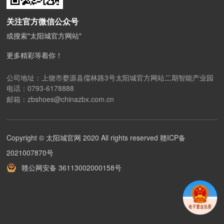
关注官方微信公众号
或搜索"太阳城官方网站"
更多精彩等着你！
公司地址：上饶市婺源县儒林路3号太阳城官方网站二期智能产业园
电话：
0793-6178888
邮箱：
zbshoes@chinazbx.com.cn
Copyright © 太阳城官网 2020 All rights reserved
赣ICP备
2021007870号
赣公网安备 36113002000158号