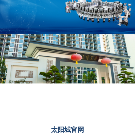
太阳城官方网站智能
太阳城官方网站安居-
制造
太阳城官方网站家园
太阳城官网