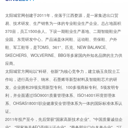
太阳城官网创建于2011年，坐落于江西婺源，是一家集进出口贸
易、技术研发、生产销售为一体的专业鞋业生产企业。总占地面积
370亩，员工1500余人。下设一期鞋业生产基地、二期智能鞋业产
业园、东莞研发中心。产品涵盖休闲鞋、运动鞋、劳保鞋、户外
鞋、军工鞋等，是TOMS、361°、匹克、NEW BALANCE、
SKECHERS、WOLVERINE、BBG等多家国内外知名品牌的主力供
应商。
太阳城官方网站以"科研、创新"为核心竞争力，建立杨玉良院士工
作站，进行高分子、纳米、石墨烯等新型材料及智能鞋芯片的研
发。企业拥有29项实用新型专利、100多项商标专利、5项发明专
利，并全面通过ISO9001质量管理体系、ISO14001环境管理体
系、OHSAS18001职业健康安全管理体系为一体的国际标准体系认
证。
2011年投产至今，先后荣获"国家高新技术企业"、"中国质量诚信企
业"、"国家海关AEO高级认证企业"、"商务部出口白名单企业"、"江