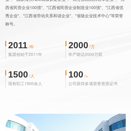
西省民营企业100强"、"江西省民营企业制造业100强"、"江西省优
秀企业"、"江西省劳动关系和谐企业"、"省级企业技术中心"等荣誉
称号。
2011
2000
/年
/万
集团创始于2011年
年产能达2000万双
1500
100
/人
/+
现有职工1500余人
公司获得多项荣誉资质证书